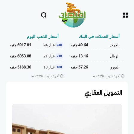
أسعار العملات في البنك
أسعار الذهب اليوم
الدولار
49.64 جنيه
عيار 24
6917.81 جنيه
24K
الريال
13.16 جنيه
عيار 21
6053.08 جنيه
21K
اليورو
57.26 جنيه
عيار 18
5188.36 جنيه
18K
⏱️ آخر تحديث: ٠٩:٣٥ م
⏱️ آخر تحديث: ٠٩:٣٥ م
التمويل العقاري