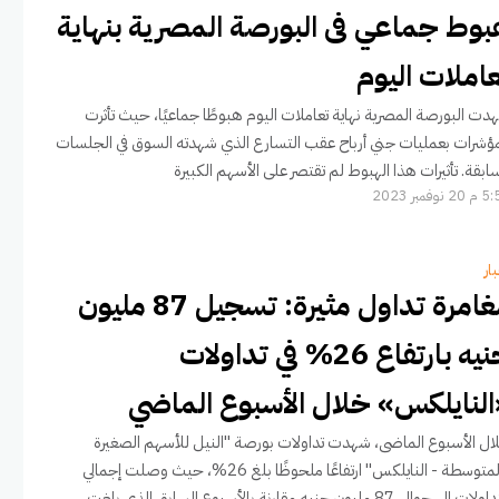
بوط جماعي فى البورصة المصرية بنهاية
املات اليوم
دت البورصة المصرية نهاية تعاملات اليوم هبوطًا جماعيًا، حيث تأثرت
مؤشرات بعمليات جني أرباح عقب التسارع الذي شهدته السوق في الجلسات
سابقة. تأثيرات هذا الهبوط لم تقتصر على الأسهم الكبيرة
 نوفمبر 2023
ار
مغامرة تداول مثيرة: تسجيل 87 مليون
جنيه بارتفاع 26% في تداولات
النايلكس» خلال الأسبوع الماضي
ال الأسبوع الماضى، شهدت تداولات بورصة "النيل للأسهم الصغيرة
والمتوسطة - النايلكس" ارتفاعًا ملحوظًا بلغ 26%، حيث وصلت إجمالي
ات إلى حوالي 87 مليون جنيه مقارنة بالأسبوع السابق الذي بلغت