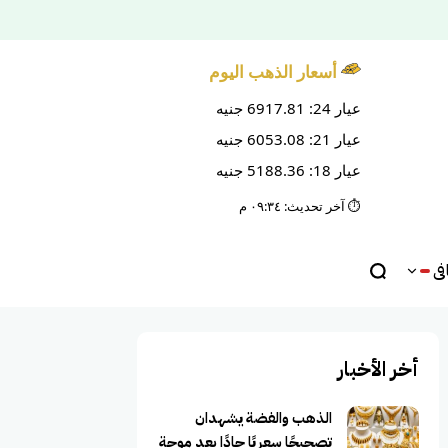
أسعار الذهب اليوم
عيار 24: 6917.81 جنيه
عيار 21: 6053.08 جنيه
عيار 18: 5188.36 جنيه
⏱️ آخر تحديث: ٠٩:٣٤ م
ى
أخر الأخبار
الذهب والفضة يشهدان
تصحيحًا سعريًا حادًا بعد موجة