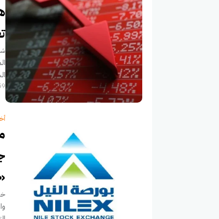
ه
تع
شه
ال
ال
5:59 م 20
أخب
«
خل
التداول