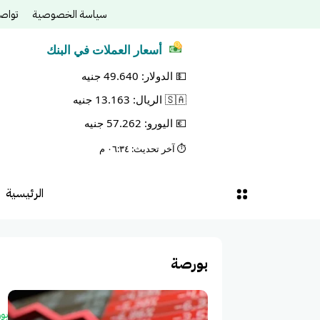
سياسة الخصوصية
تواص
أسعار العملات في البنك
💵 الدولار: 49.640 جنيه
🇸🇦 الريال: 13.163 جنيه
💶 اليورو: 57.262 جنيه
⏱️ آخر تحديث: ٠٦:٣٤ م
الرئيسية
بورصة
بو