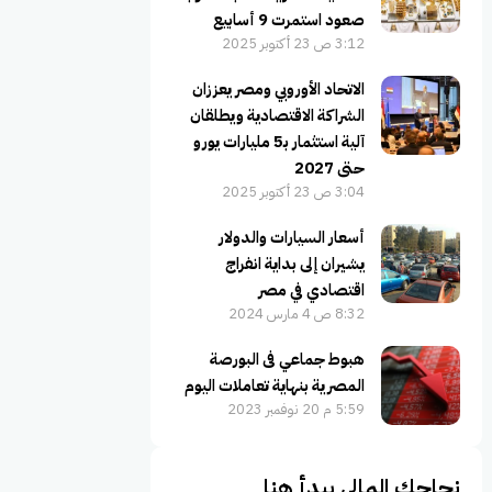
صعود استمرت 9 أسابيع
3:12 ص 23 أكتوبر 2025
الاتحاد الأوروبي ومصر يعززان
الشراكة الاقتصادية ويطلقان
آلية استثمار بـ5 مليارات يورو
حتى 2027
3:04 ص 23 أكتوبر 2025
أسعار السيارات والدولار
يشيران إلى بداية انفراج
اقتصادي في مصر
8:32 ص 4 مارس 2024
هبوط جماعي فى البورصة
المصرية بنهاية تعاملات اليوم
5:59 م 20 نوفمبر 2023
نجاحك المالي يبدأ هنا