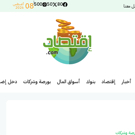
08
500
50
80
أغسطس
ل معنا
2026
أخبار
إقتصاد
بنوك
أسواق المال
بورصة وشركات
دخل إضاف
رصة وشركات