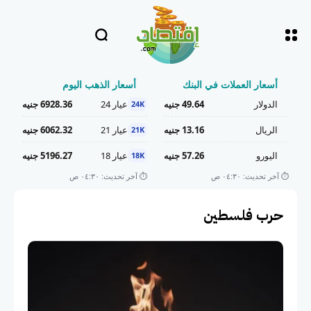
أسعار العملات في البنك
أسعار الذهب اليوم
الدولار
49.64 جنيه
عيار 24
6928.36 جنيه
24K
الريال
13.16 جنيه
عيار 21
6062.32 جنيه
21K
اليورو
57.26 جنيه
عيار 18
5196.27 جنيه
18K
⏱️ آخر تحديث: ٠٤:٣٠ ص
⏱️ آخر تحديث: ٠٤:٣٠ ص
حرب فلسطين