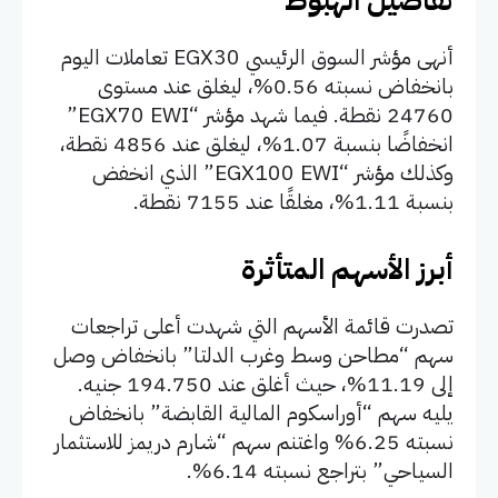
تفاصيل الهبوط
أنهى مؤشر السوق الرئيسي EGX30 تعاملات اليوم
بانخفاض نسبته 0.56%، ليغلق عند مستوى
24760 نقطة. فيما شهد مؤشر “EGX70 EWI”
انخفاضًا بنسبة 1.07%، ليغلق عند 4856 نقطة،
وكذلك مؤشر “EGX100 EWI” الذي انخفض
بنسبة 1.11%، مغلقًا عند 7155 نقطة.
أبرز الأسهم المتأثرة
تصدرت قائمة الأسهم التي شهدت أعلى تراجعات
سهم “مطاحن وسط وغرب الدلتا” بانخفاض وصل
إلى 11.19%، حيث أغلق عند 194.750 جنيه.
يليه سهم “أوراسكوم المالية القابضة” بانخفاض
نسبته 6.25% واغتنم سهم “شارم دريمز للاستثمار
السياحي” بتراجع نسبته 6.14%.