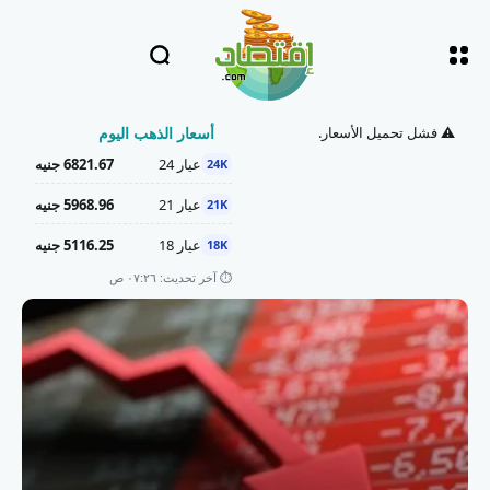
⚠️ فشل تحميل الأسعار.
أسعار الذهب اليوم
عيار 24
6821.67 جنيه
24K
عيار 21
5968.96 جنيه
21K
عيار 18
5116.25 جنيه
18K
⏱️ آخر تحديث: ٠٧:٢٦ ص