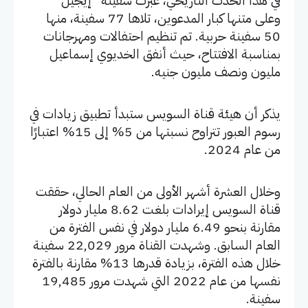
في هذا الحدث التاريخي، عبرت سفينة “إيجيل”
وعلى متنها كبار المدعوين، تلاها 77 سفينة، منها
50 سفينة حربية. تم تنظيم احتفالات ومهرجانات
بمناسبة الافتتاح، حيث أنفق الخديوي إسماعيل
مليون ونصف مليون جنيه.
يذكر أن هيئة قناة السويس ستبدأ تطبيق زيادات في
رسوم العبور تتراوح نسبتها من 5% إلى 15% اعتبارًا
من عام 2024.
وخلال العشرة أشهر الأولى من العام الحالي، حققت
قناة السويس إيرادات بلغت 8.62 مليار دولار
مقارنة بنحو 6.49 مليار دولار في نفس الفترة من
العام السابق. وشهدت القناة مرور 22,029 سفينة
خلال هذه الفترة، بزيادة قدرها 13% مقارنة بالفترة
نفسها من عام 2022 التي شهدت مرور 19,485
سفينة.