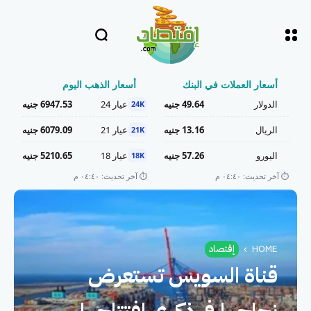
أسعار العملات في البنك
أسعار الذهب اليوم
الدولار
49.64 جنيه
عيار 24
6947.53 جنيه
24K
الريال
13.16 جنيه
عيار 21
6079.09 جنيه
21K
اليورو
57.26 جنيه
عيار 18
5210.65 جنيه
18K
⏱️ آخر تحديث: ٠٤:٤٠ م
⏱️ آخر تحديث: ٠٤:٤٠ م
HOME
إقتصاد
قناة السويس تستعرض
نجاحها في ذكرى افتتاحها