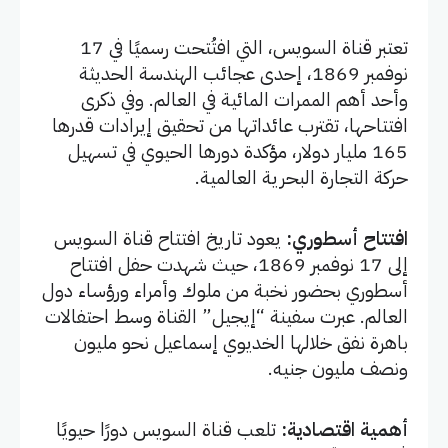
تعتبر قناة السويس، التي افتُتحت رسميًا في 17
نوفمبر 1869، إحدى عجائب الهندسة الحديثة
وأحد أهم الممرات المائية في العالم. وفي ذكرى
افتتاحها، تقترب عائداتها من تحقيق إيرادات قدرها
165 مليار دولار، مؤكدة دورها الحيوي في تسهيل
حركة التجارة البحرية العالمية.
افتتاح أسطوري:
يعود تاريخ افتتاح قناة السويس
إلى 17 نوفمبر 1869، حيث شهدت حفل افتتاح
أسطوري بحضور نخبة من ملوك وأمراء ورؤساء دول
العالم. عبرت سفينة “إيجيل” القناة وسط احتفالات
باهرة نفق خلالها الخديوي إسماعيل نحو مليون
ونصف مليون جنيه.
أهمية اقتصادية:
تلعب قناة السويس دورًا حيويًا