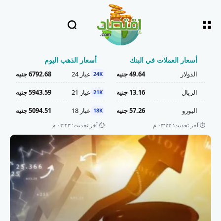
أسعار العملات في البنك
أسعار الذهب اليوم
الدولار
49.64 جنيه
عيار 24
6792.68 جنيه
24K
الريال
13.16 جنيه
عيار 21
5943.59 جنيه
21K
اليورو
57.26 جنيه
عيار 18
5094.51 جنيه
18K
⏱️ آخر تحديث: ٠٣:٢٣ م
⏱️ آخر تحديث: ٠٣:٢٣ م